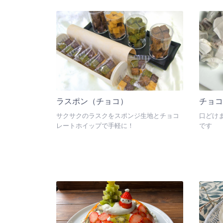
デルは
リーム
えてお
ラスポン（チョコ）
チョ
サクサクのラスクをスポンジ生地とチョコ
口どけ
レートホイップで手軽に！
です