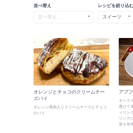
並べ替え
レシピを絞り込
並べ替え
スイーツ
オレンジとチョコのクリームチー
アプ
ズパイ
オース
透けて
オレンジ果肉入りクリームチーズとチョコ
ィリン
のパイ
リング
菜を使
りますが