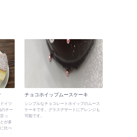
ケ
チョコホイップムースケーキ
ドイツ
シンプルなチョコレートホイップのムース
地のチー
ケーキです。グラスデザートにアレンジも
言っ
可能です。
とが多
に比べ
す。 中