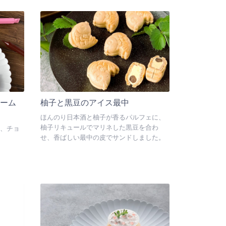
で、ク
状態が
できま
ーム
柚子と黒豆のアイス最中
ほんのり日本酒と柚子が香るパルフェに、
柚子リキュールでマリネした黒豆を合わ
、チョ
せ、香ばしい最中の皮でサンドしました。