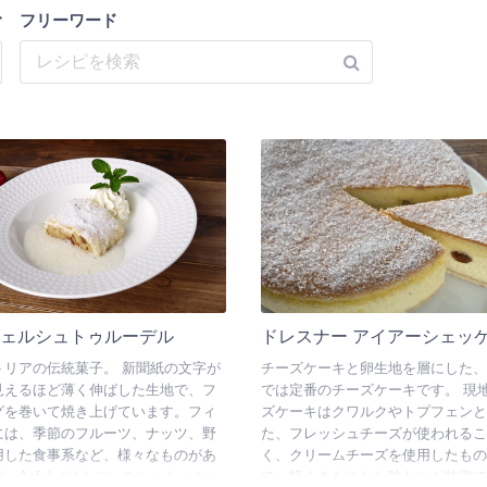
む
フリーワード
フェルシュトゥルーデル
ドレスナー アイアーシェッ
トリアの伝統菓子。 新聞紙の文字が
チーズケーキと卵生地を層にした、
見えるほど薄く伸ばした生地で、フ
では定番のチーズケーキです。 現
グを巻いて焼き上げています。フィ
ズケーキはクワルクやトプフェンと
には、季節のフルーツ、ナッツ、野
た、フレッシュチーズが使われるこ
用した食事系など、様々なものがあ
く、クリームチーズを使用したもの
、Apfel（りんご）のシュトゥルー
て、軽くさわやかな味わいが特徴で