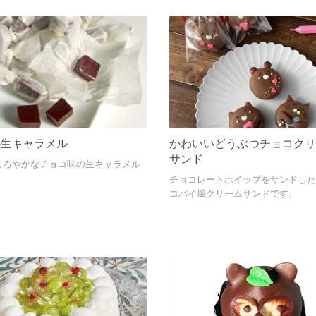
、最もオーソドックスな物です。 ク
沢フロマージュブランは水切する事
やバニラソース、バニラアイスを添
ワルクやトプフェンに近い味わいと
召し上がりください。
得られ、現地の物に近いものが再現
す。
コ生キャラメル
かわいいどうぶつチョコクリ
サンド
まろやかなチョコ味の生キャラメル
チョコレートホイップをサンドした
コパイ風クリームサンドです。