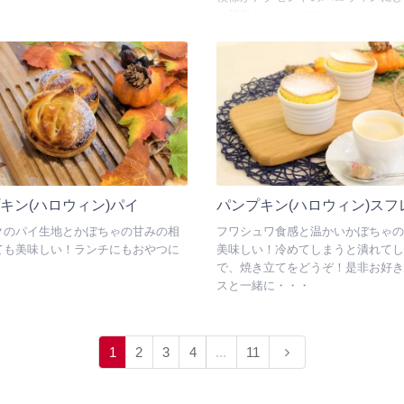
の簡単スイーツです。
キン(ハロウィン)パイ
パンプキン(ハロウィン)スフ
クのパイ生地とかぼちゃの甘みの相
フワシュワ食感と温かいかぼちゃの
ても美味しい！ランチにもおやつに
美味しい！冷めてしまうと潰れてし
で、焼き立てをどうぞ！是非お好き
スと一緒に・・・
1
2
3
4
...
11