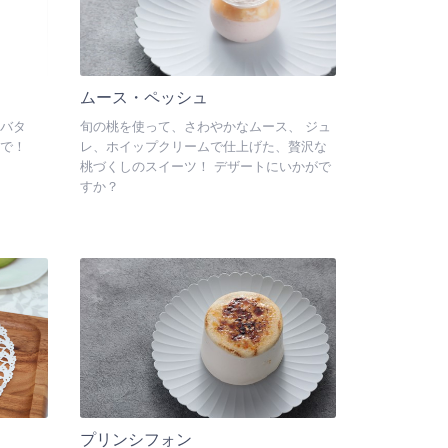
ムース・ペッシュ
バタ
旬の桃を使って、さわやかなムース、 ジュ
で！
レ、ホイップクリームで仕上げた、贅沢な
桃づくしのスイーツ！ デザートにいかがで
すか？
プリンシフォン