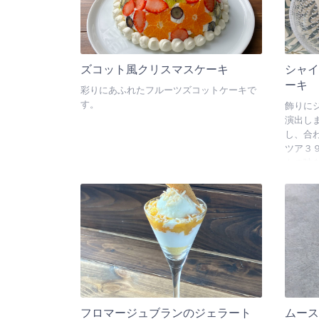
ズコット風クリスマスケーキ
シャ
ーキ
彩りにあふれたフルーツズコットケーキで
す。
飾りに
演出し
し、合
ツア３
トの味
フロマージュブランのジェラート
ムー