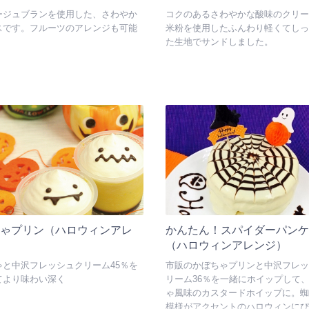
ージュブランを使用した、さわやか
コクのあるさわやかな酸味のクリー
スです。フルーツのアレンジも可能
米粉を使用したふんわり軽くてしっ
た生地でサンドしました。
ちゃプリン（ハロウィンアレ
かんたん！スパイダーパンケ
）
（ハロウィンアレンジ）
ゃと中沢フレッシュクリーム45％を
市販のかぼちゃプリンと中沢フレッ
てより味わい深く
リーム36％を一緒にホイップして
ゃ風味のカスタードホイップに。蜘
模様がアクセントのハロウィンにぴ