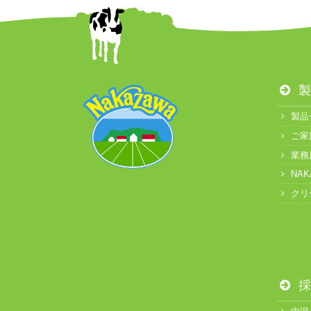
製
製品
ご家
業務
NA
クリ
採