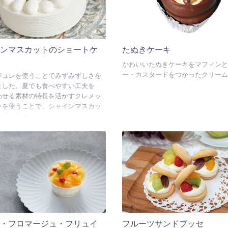
インマスカットのショートケ
たぬきケーキ
かわいいたぬきケーキをマフィンと
ー・カスタードをつかったクリーム
ジュレを使うことでみずみずしさを
ました。夏でも食べやすい工夫を
わせる素材の特長を活かすクレメッ
９を使うことで、シャインマスカッ
を引き立てました。
ス・フロマージュ・フリュイ
フルーツサンドブッセ