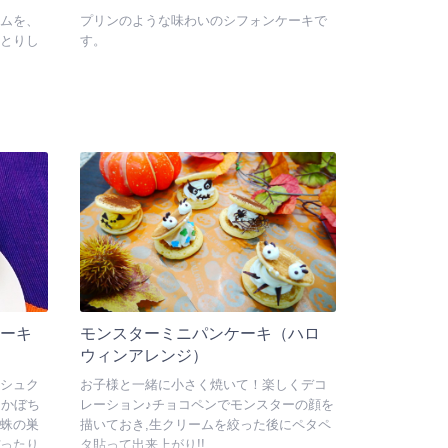
ムを、
プリンのような味わいのシフォンケーキで
とりし
す。
ーキ
モンスターミニパンケーキ（ハロ
ウィンアレンジ）
シュク
お子様と一緒に小さく焼いて！楽しくデコ
、かぼち
レーション♪チョコペンでモンスターの顔を
蛛の巣
描いておき,生クリームを絞った後にペタペ
ったり
タ貼って出来上がり!!