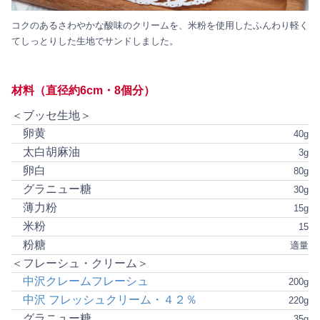
コクのあるさわやかな酸味のクリームを、米粉を使用したふんわり軽く
てしっとりした生地でサンドしました。
材料（直径約6cm・8個分）
＜ブッセ生地＞
卵黄
40g
太白胡麻油
3g
卵白
80g
グラニュー糖
30g
薄力粉
15g
米粉
15
粉糖
適量
＜フレーシュ・クリーム＞
中沢クレームフレーシュ
200g
中沢 フレッシュクリーム・４２％
220g
グラニュー糖
35g