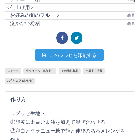
＜仕上げ用＞
お好みの旬のフルーツ
適量
泣かない粉糖
適量
このレシピを印刷する
スイーツ
生クリーム（高脂肪）
その他乳製品
生菓子・冷菓
おうちカフェレシピ
作り方
＜ブッセ生地＞
①卵黄に太白ごま油を加えて混ぜ合わせる。
②卵白とグラニュー糖で艶と伸びのあるメレンゲを
作る。