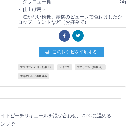
グラニュー糖
24g
＜仕上げ用＞
泣かない粉糖、赤桃のピューレで色付けしたシ
ロップ、ミントなど（お好みで）
このレシピを印刷する
生クリームの日（お菓子）
スイーツ
生クリーム（低脂肪）
季節のレシピ春夏秋冬
トピーチリキュールを混ぜ合わせ、25℃に温める。
レンジで