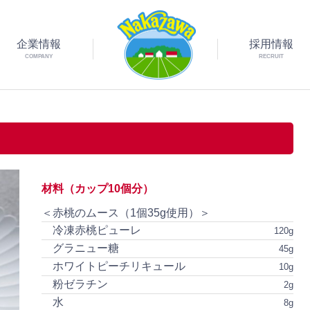
企業情報
採用情報
COMPANY
RECRUIT
材料（カップ10個分）
＜赤桃のムース（1個35g使用）＞
冷凍赤桃ピューレ
120g
グラニュー糖
45g
ホワイトピーチリキュール
10g
粉ゼラチン
2g
水
8g