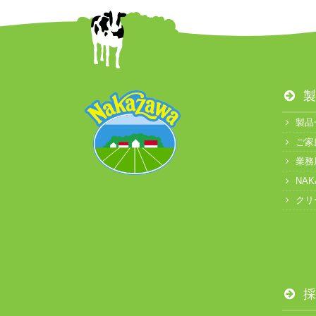
製
製品
ご家
業務
NA
クリ
採