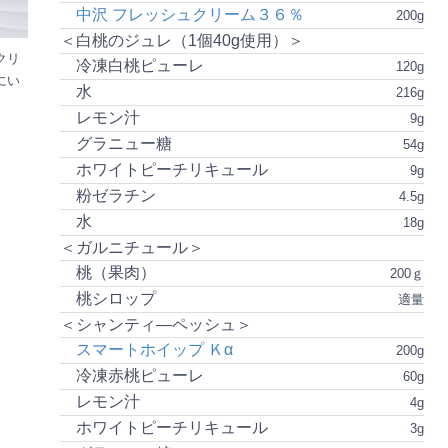
中沢 フレッシュクリーム３６％
200g
＜白桃のジュレ（1個40g使用）＞
クリ
冷凍白桃ピューレ
120g
にい
水
216g
レモン汁
9g
グラニュー糖
54g
ホワイトピーチリキュール
9g
粉ゼラチン
4.5g
水
18g
＜ガルニチュール＞
桃（果肉）
200ｇ
桃シロップ
適量
＜シャンティ―ペッシュ＞
スマートホイップ Ｋα
200g
冷凍赤桃ピューレ
60g
レモン汁
4g
ホワイトピーチリキュール
3g