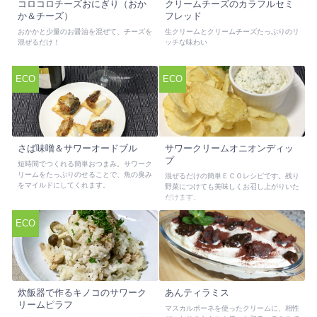
コロコロチーズおにぎり（おか
クリームチーズのカラフルセミ
か＆チーズ）
フレッド
おかかと少量のお醤油を混ぜて、チーズを
生クリームとクリームチーズたっぷりのリ
混ぜるだけ！
ッチな味わい
ECO
ECO
さば味噌＆サワーオードブル
サワークリームオニオンディッ
プ
短時間でつくれる簡単おつまみ。サワーク
リームをたっぷりのせることで、魚の臭み
混ぜるだけの簡単ＥＣＯレシピです。残り
をマイルドにしてくれます。
野菜につけても美味しくお召し上がりいた
だけます。
ECO
炊飯器で作るキノコのサワーク
あんティラミス
リームピラフ
マスカルポーネを使ったクリームに、相性