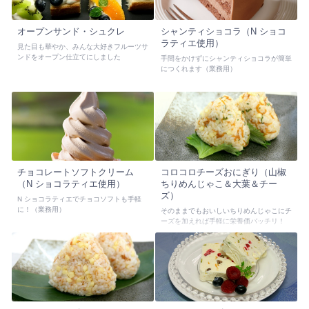
オープンサンド・シュクレ
シャンティショコラ（N ショコ
ラティエ使用）
見た目も華やか、みんな大好きフルーツサ
ンドをオープン仕立てにしました
手間をかけずにシャンティショコラが簡単
につくれます（業務用）
チョコレートソフトクリーム
コロコロチーズおにぎり（山椒
（N ショコラティエ使用）
ちりめんじゃこ＆大葉＆チー
ズ）
N ショコラティエでチョコソフトも手軽
に！（業務用）
そのままでもおいしいちりめんじゃこにチ
ーズを加えれば手軽に栄養価バッチリ！