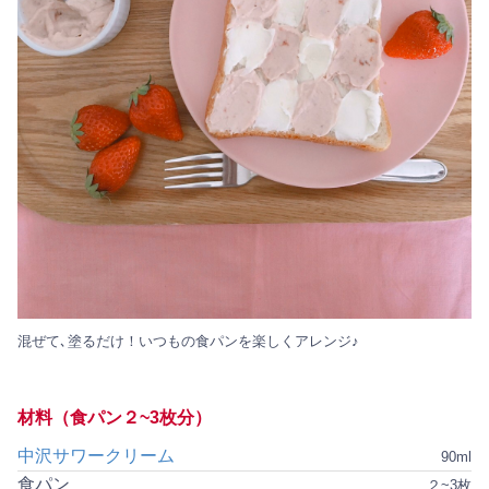
混ぜて､塗るだけ！いつもの食パンを楽しくアレンジ♪
材料（食パン２~3枚分）
中沢サワークリーム
90ml
食パン
２~3枚