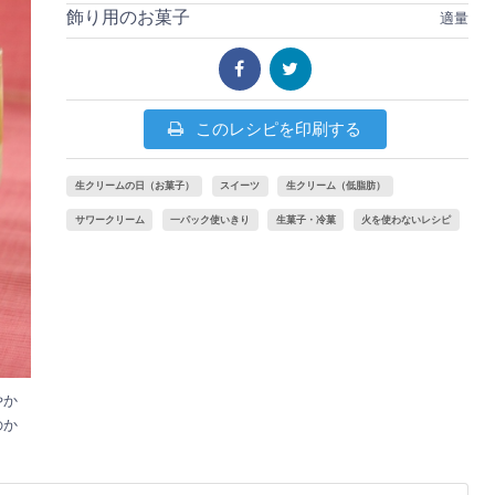
飾り用のお菓子
適量
このレシピを印刷する
生クリームの日（お菓子）
スイーツ
生クリーム（低脂肪）
サワークリーム
一パック使いきり
生菓子・冷菓
火を使わないレシピ
やか
のか