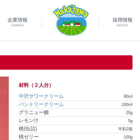
企業情報
採用情報
COMPANY
RECRUIT
材料（２人分）
中沢サワークリーム
90ml
パントリークリーム
100ml
グラニュー糖
25g
レモン汁
5g
桃(缶詰)
半割2個
桃ゼリー
100g