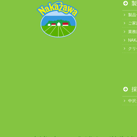
製
製品
ご家
業務
NA
クリ
採
中沢