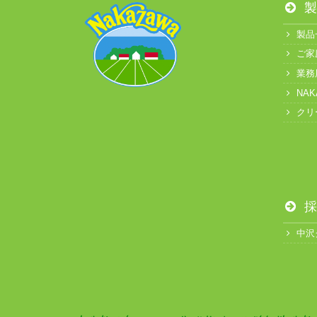
製
製品
ご家
業務
NA
クリ
採
中沢