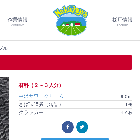
企業情報
採用情報
COMPANY
RECRUIT
ブル
材料（２～３人分）
中沢サワークリーム
９０ml
さば味噌煮（缶詰）
１缶
クラッカー
１０枚