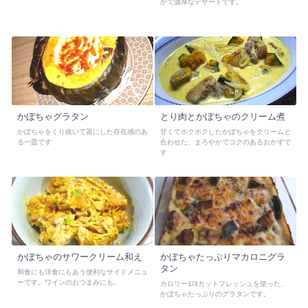
かで濃厚なデザートです。
かぼちゃグラタン
とり肉とかぼちゃのクリーム煮
かぼちゃをくり抜いて器にした存在感のあ
甘くてホクホクしたかぼちゃをクリームと
る一皿です
合わせた、まろやかでコクのあるおかずで
す
かぼちゃのサワークリーム和え
かぼちゃたっぷりマカロニグラ
タン
和食にも洋食にもあう便利なサイドメニュ
ーです。ワインのおつまみにも。
カロリー1/3カットフレッシュを使った、
かぼちゃたっぷりのグラタンです。