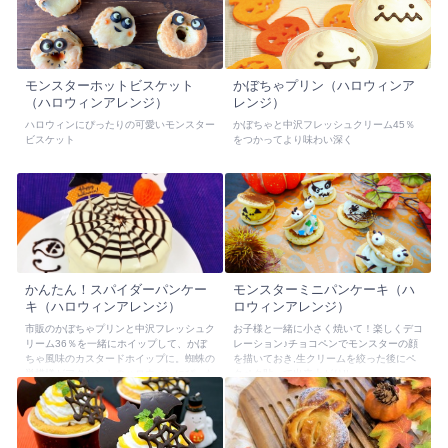
モンスターホットビスケット
かぼちゃプリン（ハロウィンア
（ハロウィンアレンジ）
レンジ）
ハロウィンにぴったりの可愛いモンスター
かぼちゃと中沢フレッシュクリーム45％
ビスケット
をつかってより味わい深く
かんたん！スパイダーパンケー
モンスターミニパンケーキ（ハ
キ（ハロウィンアレンジ）
ロウィンアレンジ）
市販のかぼちゃプリンと中沢フレッシュク
お子様と一緒に小さく焼いて！楽しくデコ
リーム36％を一緒にホイップして、かぼ
レーション♪チョコペンでモンスターの顔
ちゃ風味のカスタードホイップに。蜘蛛の
を描いておき,生クリームを絞った後にペ
巣模様がアクセントのハロウィンにぴった
タペタ貼って出来上がり!!
りの簡単スイーツです。