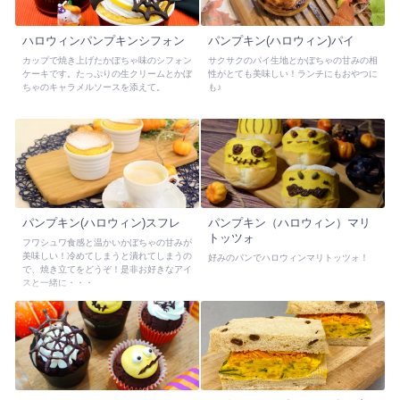
ハロウィンパンプキンシフォン
パンプキン(ハロウィン)パイ
カップで焼き上げたかぼちゃ味のシフォン
サクサクのパイ生地とかぼちゃの甘みの相
ケーキです。たっぷりの生クリームとかぼ
性がとても美味しい！ランチにもおやつに
ちゃのキャラメルソースを添えて。
も♪
パンプキン(ハロウィン)スフレ
パンプキン（ハロウィン）マリ
トッツォ
フワシュワ食感と温かいかぼちゃの甘みが
美味しい！冷めてしまうと潰れてしまうの
好みのパンでハロウィンマリトッツォ！
で、焼き立てをどうぞ！是非お好きなアイ
スと一緒に・・・