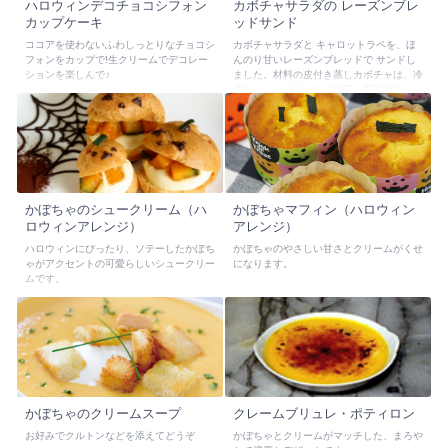
ハロウィンデコチョコシフォン
カボチャサラダの レーズンブレ
カップケーキ
ッドサンド
ココアを使わないふわしっとりなチョコシ
カボチャサラダと キャロットラペを、ほ
フォンをカップで!生クリームでデコレー
んのり甘いレーズンブレッドで サンドし
ションを楽しんで♪
ました。材料の皮付き蒸しカボチャは、冷
凍カットカボチャのご利用も可能です。
かぼちゃのシュークリーム（ハ
かぼちゃマフィン（ハロウィン
ロウィンアレンジ）
アレンジ）
ハロウィンにぴったり、ソテーしたかぼち
かぼちゃのやさしい甘さとクリームがくせ
ゃがアクセントの可愛らしいシュークリー
になります。
ムです。
かぼちゃのクリームスープ
クレームブリュレ・ポティロン
お好みでクルトンなどを添えてどうぞ
かぼちゃとクリームがマッチした、まろや