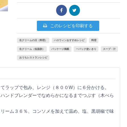
このレシピを印刷する
生クリームの日（料理）
ハロウィンおすすめレシピ
料理
生クリーム（低脂肪）
パッケージ掲載
一パック使いきり
スープ・汁
おうちレストランレシピ
ってラップで包み、レンジ（８００W）に６分かける。
てハンドブレンダーでなめらかになるまでつぶす（木べら
クリーム３６％、コンソメを加えて温め、塩、黒胡椒で味