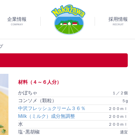
企業情報
採用情報
COMPANY
RECRUIT
プ
材料（４～６人分）
かぼちゃ
１／２個
コンソメ（顆粒）
５g
中沢フレッシュクリーム３６％
２００ｍｌ
Milk（ミルク）成分無調整
２００ｍｌ
水
２００ｍｌ
塩･黒胡椒
適宜