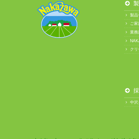
製
製品
ご家
業務
NA
クリ
採
中沢