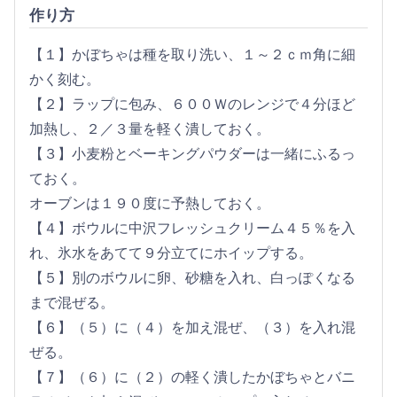
作り方
【１】かぼちゃは種を取り洗い、１～２ｃｍ角に細
かく刻む。
【２】ラップに包み、６００Ｗのレンジで４分ほど
加熱し、２／３量を軽く潰しておく。
【３】小麦粉とベーキングパウダーは一緒にふるっ
ておく。
オーブンは１９０度に予熱しておく。
【４】ボウルに中沢フレッシュクリーム４５％を入
れ、氷水をあてて９分立てにホイップする。
【５】別のボウルに卵、砂糖を入れ、白っぽくなる
まで混ぜる。
【６】（５）に（４）を加え混ぜ、（３）を入れ混
ぜる。
【７】（６）に（２）の軽く潰したかぼちゃとバニ