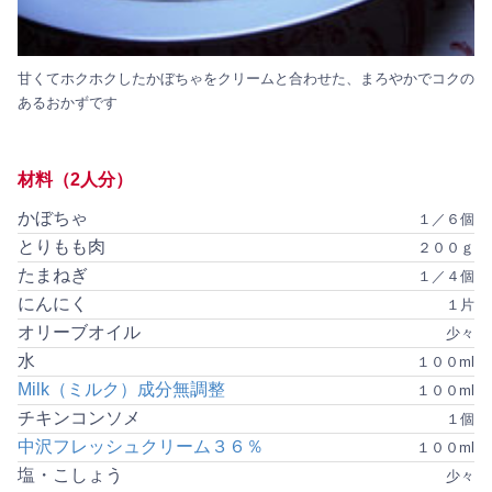
甘くてホクホクしたかぼちゃをクリームと合わせた、まろやかでコクの
あるおかずです
材料（2人分）
かぼちゃ
１／６個
とりもも肉
２００ｇ
たまねぎ
１／４個
にんにく
１片
オリーブオイル
少々
水
１００ml
Milk（ミルク）成分無調整
１００ml
チキンコンソメ
１個
中沢フレッシュクリーム３６％
１００ml
塩・こしょう
少々