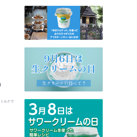
）
ーミルクで