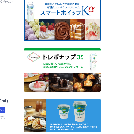
軽やかなホ
0ml）
ーム
です。