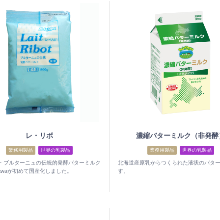
レ・リボ
濃縮バターミルク（非発酵
業務用製品
世界の乳製品
業務用製品
世界の乳製品
・ブルターニュの伝統的発酵バターミルク
北海道産原乳からつくられた液状のバタ
zawaが初めて国産化しました。
す。