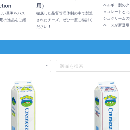
ction
用）
ベルギー製のク
ョコレートと北
厳しい基準をパス
徹底した品質管理体制の中で製造
シュクリームの
用の逸品をご紹
されたチーズ。ぜひ一度ご検討く
ベースが新登場
ださい！