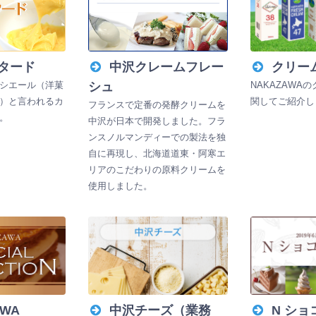
タード
中沢クレームフレー
クリー
シエール（洋菓
シュ
NAKAZAWA
）と言われるカ
関してご紹介し
フランスで定番の発酵クリームを
。
中沢が日本で開発しました。フラ
ンスノルマンディーでの製法を独
自に再現し、北海道道東・阿寒エ
リアのこだわりの原料クリームを
使用しました。
AWA
中沢チーズ（業務
N ショ