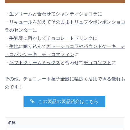
・
生クリーム
と合わせて
シャンティショコラ
に
・
リキュール
を加えてそのまま
トリュフやボンボンショコ
ラのセンター
に
・
牛乳
等に溶かして
チョコレートドリンク
に
・
生地
に練り込んで
ガトーショコラやパウンドケーキ、チ
ョコパンケーキ、チョコマフィン
に
・
ソフトクリームミックス
と合わせて
チョコソフト
に
その他、チョコレート菓子全般に幅広く活用できる優れも
のです！
この製品の製品紹介はこちら
名称