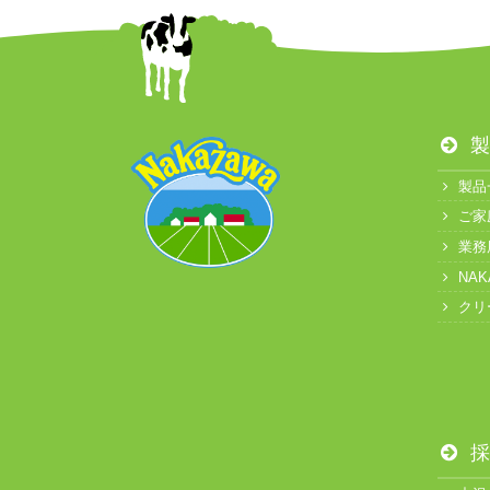
製
製品
ご家
業務
NA
クリ
採