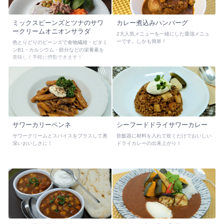
ミックスビーンズとツナのサワ
カレー煮込みハンバーグ
ークリームオニオンサラダ
2大人気メニューを一緒にした最強メニュ
ーです。しかも簡単！
色とりどりのビーンズで食物繊維・ビタミ
ンB1・カルシウム・鉄分などの栄養素を
美味しく手軽に摂取できます！
サワーカリーペンネ
シーフードドライサワーカレー
サワークリームとスパイスをプラスして奥
炊飯器に材料を入れて炊くだけでおいしい
深いおいしさに！
ドライカレーの出来上がり！