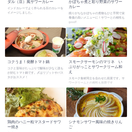
ダル（豆）風サワーカレー
かぼちゃ煮と彩り野菜のサワー
カレー
インドカレーでよく作られる豆のカレーを
イメージしました。
残りがちなかぼちゃの煮物もひと手間で栄
養価の高いメニューに！サワーとの相性も
good!
コクうま！発酵トマト鍋
スモークサーモンのマリネ い
ぶりがっことサワークリーム和
コクと旨味がたっぷりで酸味が少なく誰も
え
が好むトマト鍋です。〆はリゾットやパス
タがおススメ！
スモーク食材同士を合わせた前菜です。サ
ワークリームとの相性も抜群です
鶏肉のハニー粒マスタードサワ
シナモンサワー風味の焼きりん
ー焼き
ご