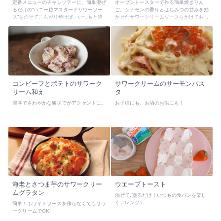
定番メニューのチキンソテーに、簡単混ぜ
オーブントースターで作る簡単焼きりん
るだけの“ハニー粒マスタードサワーソー
ご。シナモンの香りとはちみつの甘みを効
ス”をのせてこんがり焼けば、いつもと違
かせたサワークリームソースをかけておし
った1品に変身！サワークリーム＆粒マス
ゃれなデザートに。あつあつの出来たてを
タードのマイルドな酸味と、はちみつの甘
お召上がり下さい。
さが絶妙です。
コンビーフとポテトのサワーク
サワークリームのサーモンパス
リーム和え
タ
濃厚でさわやかな酸味でがアクセントに。
お子様にも、お酒のお供にも！
海老とさつま芋のサワークリー
ウエーブトースト
ムグラタン
混ぜて､塗るだけ！いつもの食パンを楽し
くアレンジ♪
簡単！ホワイトソースを作らなくてもサワ
ークリームでOK!