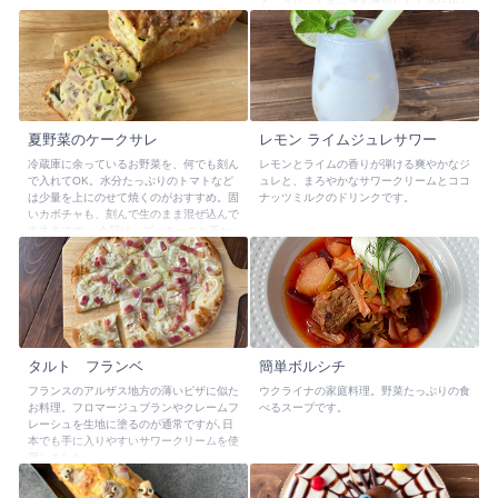
く、クリームチーズを使用したものに比べ
て、軽くさわやかな味わいが特徴です。
中沢フロマージュブランは水切する事で、
クワルクやトプフェンに近い味わいと状態
が得られ、現地の物に近いものが再現でき
ます。
夏野菜のケークサレ
レモン ライムジュレサワー
冷蔵庫に余っているお野菜を、何でも刻ん
レモンとライムの香りが弾ける爽やかなジ
で入れてOK。水分たっぷりのトマトなど
ュレと、まろやかなサワークリームとココ
は少量を上にのせて焼くのがおすすめ。固
ナッツミルクのドリンクです。
いカボチャも、刻んで生のまま混ぜ込んで
大丈夫です。 今回は、ズッキーニと玉ね
ぎで作りました。
タルト フランベ
簡単ボルシチ
フランスのアルザス地方の薄いピザに似た
ウクライナの家庭料理。野菜たっぷりの食
お料理。フロマージュブランやクレームフ
べるスープです。
レーシュを生地に塗るのが通常ですが､日
本でも手に入りやすいサワークリームを使
用しました。