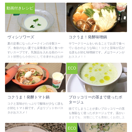
動画付きレシピ
ヴィシソワーズ
コクうま！発酵味噌鍋
夏の定番になったメークインの冷製スー
サワークリームをいれることでお店で食べ
プ。食欲のない夏でも栄養価が高く食べや
ているかのような味に！コクと旨味が広が
すいスープです。乳製品を入れる前のペー
る誰もが好む味噌鍋です。〆はラーメンが
スト状態なら小分けにして冷凍すればお好
おススメ！！
きな時にいただけます。
ECO
コクうま！発酵トマト鍋
ブロッコリーの茎まで使ったポ
タージュ
コクと旨味がたっぷりで酸味が少なく誰も
が好むトマト鍋です。〆はリゾットやパス
捨ててしまうことが多いブロッコリーの茎
タがおススメ！
も無駄なく使ったポタージュです。温かい
ままでも、冷製にしても美味しくお召し上
がりいただけます。
ECO