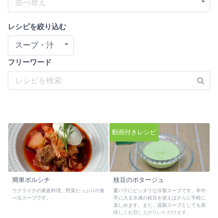
並べ替え
レシピを絞り込む
スープ・汁
フリーワード
動画付きレシピ
簡単ボルシチ
枝豆のポタージュ
ウクライナの家庭料理。野菜たっぷりの食
夏バテにピッタリな冷製スープです。年中
べるスープです。
手に入る冷凍の枝豆を使えばさらに手軽に
楽しめます。また、温製スープとしても美
味しくお召し上がりいただけます。