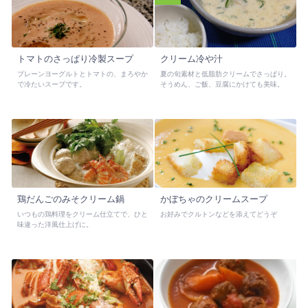
トマトのさっぱり冷製スープ
クリーム冷や汁
プレーンヨーグルトとトマトの、まろやか
夏の旬素材と低脂肪クリームでさっぱり。
で冷たいスープです。
そうめん、ご飯、豆腐にかけても美味。
鶏だんごのみそクリーム鍋
かぼちゃのクリームスープ
いつもの鶏料理をクリーム仕立てで、ひと
お好みでクルトンなどを添えてどうぞ
味違った洋風仕上げに。