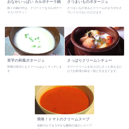
おなかいっぱい カルボナーラ鍋
さつまいものポタージュ
熱々の鍋の中は、クリーミーなカルボナー
さつまいもの甘みとクリームのまろやかさ
ラスパゲティ！
でいくらでもいただけます
里芋の和風ポタージュ
さっぱりクリームシチュー
和風の味付にもクリームはよくマッチしま
サワークリームを仕上げにさっと添えるだ
す
けでお料理の味を一段と引き立てます。
簡単！トマトのクリームスープ
色鮮やかでまろやかな酸味の温かいスープ