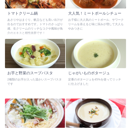
トマトクリーム鍋
大人気！ミートボールシチュー
あさりやはまぐり、帆立なども良い出汁が
お子様に大人気のミートボール、サワーク
出るのでおすすめです。トマトのさっぱり
リームを添えると味に深みが増して大人も
感、生クリームのリッチなコクや風味が魚
やみつきに
介のエキスと相性抜群です！
お芋と野菜のスープパスタ
じゃがいものポタージュ
2種類のお芋が入った温かいスープパスタ
定番のポタージュを45%を使ってリッチ
です
に仕上げました