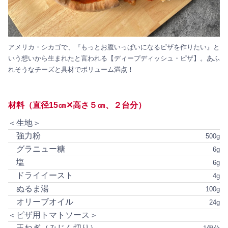
アメリカ・シカゴで、『もっとお腹いっぱいになるピザを作りたい』と
いう想いから生まれたと言われる【ディープディッシュ・ピザ】。あふ
れそうなチーズと具材でボリューム満点！
材料（直径15㎝✕高さ５㎝、２台分）
＜生地＞
強力粉
500g
グラニュー糖
6g
塩
6g
ドライイースト
4g
ぬるま湯
100g
オリーブオイル
24g
＜ピザ用トマトソース＞
玉ねぎ（みじん切り）