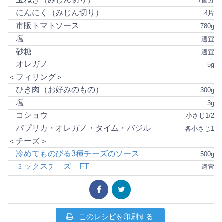
1個分
にんにく（みじん切り）
4片
市販トマトソース
780g
塩
適宜
砂糖
適宜
オレガノ
5g
＜フィリング＞
ひき肉（お好みのもの）
300g
塩
3g
コショウ
小さじ1/2
パプリカ・オレガノ・タイム・バジル
各小さじ1
＜チーズ＞
冷めてものびる3種チーズのソース
500g
ミックスチーズ FT
適宜
このレシピを印刷する