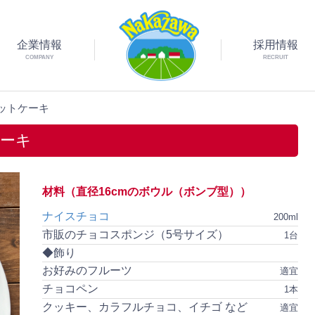
企業情報
採用情報
COMPANY
RECRUIT
ットケーキ
ーキ
材料（直径16cmのボウル（ボンブ型））
ナイスチョコ
200ml
市販のチョコスポンジ（5号サイズ）
1台
◆飾り
お好みのフルーツ
適宜
チョコペン
1本
クッキー、カラフルチョコ、イチゴ など
適宜