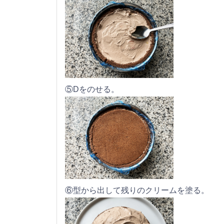
⑤Dをのせる。
⑥型から出して残りのクリームを塗る。