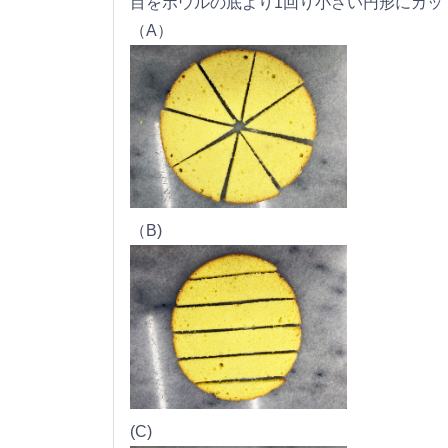
目をボウルの底より1回り小さい円形にカッ
（A）
（B)
(C)