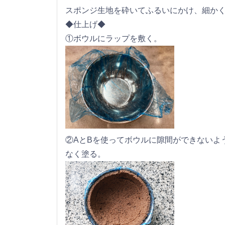
スポンジ生地を砕いてふるいにかけ、細か
◆仕上げ◆
①ボウルにラップを敷く。
②AとBを使ってボウルに隙間ができないよ
なく塗る。