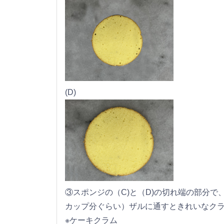
(D)
③スポンジの（C)と（D)の切れ端の部分
カップ分ぐらい）ザルに通すときれいなク
※ケーキクラム