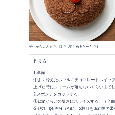
子供から大人まで、目でも楽しめるケーキです
作り方
1.準備
①よく冷えたボウルにチョコレートホイッ
上げた時にクリームが落ちないぐらいまで
2.スポンジをカットする。
①1cmぐらいの薄さにスライスする。（全部
②1枚目を8等分（A)に、2枚目を3cm幅の帯