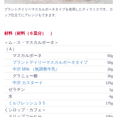
プラントデイリーマスカルポーネタイプを使用したティラミスです。カ
ップ仕立てにアレンジもできます。
材料（材料（６皿分） ）
＜ム－ス・マスカルポーネ＞
（Ａ）
マスカルポーネ
50g
プラントデイリーマスカルポーネタイプ
50g
中沢 Milk （無調整牛乳）
20g
グラニュー糖
35g
中沢 カスタード
125g
ゼラチン
1g
水
4g
ミルフレッシュ３５
175g
くシロップ・カフェ＞
ドリップコーヒー
100g