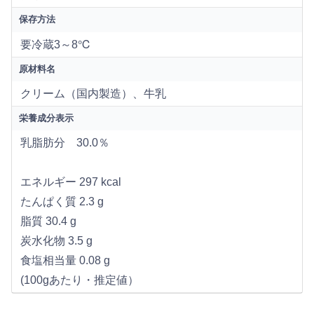
保存方法
要冷蔵3～8℃
原材料名
クリーム（国内製造）、牛乳
栄養成分表示
乳脂肪分 30.0％
エネルギー 297 kcal
たんぱく質 2.3 g
脂質 30.4 g
炭水化物 3.5 g
食塩相当量 0.08 g
(100gあたり・推定値）