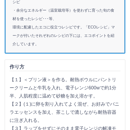
シピ
・余分なエネルギー（温室栽培等）を使わずに育った旬の食
材を使ったレシピ･･･等、
環境に配慮したエコに役立つレシピです。「ECOレシピ」マ
ークが付いたそれぞれのレシピの下には、エコポイントを紹
介しています。
作り方
【１】＜プリン液＞を作る。耐熱ボウルにパントリ
ークリームと牛乳を入れ、電子レンジ600wで約1分
半、人肌程度に温めて砂糖を加え溶かす。
【２】(１)に卵を割り入れてよく混ぜ、お好みでバニ
ラエッセンスを加え、茶こしで漉しながら耐熱容器
に注ぎ入れる。
【３】ラップをせずにそのまま電子レンジの解凍モ