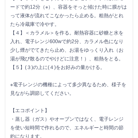
ードで約12分（※）、容器をそっと傾けた時に膜がは
って液体が流れてこなかったら止める。粗熱がとれ
たら冷蔵庫で冷やす。
【４】＜カラメル＞を作る。耐熱容器に砂糖と水を
入れ、電子レンジ600wで約2分、カラメル色になり
少し煙がでてきたら止め、お湯をゆっくり入れ（お
湯が飛び散るのでやけどに注意！）、粗熱をとる。
【５】(３)の上に(４)をお好みの量かける。
※電子レンジの機種によって多少異なるため、様子を
見ながら調節してください。
【エコポイント】
・蒸し器（ガス）やオーブンではなく、電子レンジ
を使い短時間で作れるので、エネルギーと時間の節
約になります。