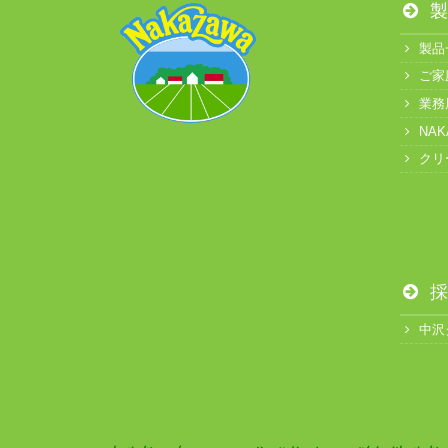
製
製品
ご家
業務
NA
クリ
採
中沢