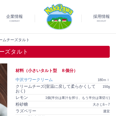
企業情報
採用情報
COMPANY
RECRUIT
ームチーズタルト
ーズタルト
材料（小さいタルト型 ８個分）
中沢サワークリーム
180ｍｌ
クリームチーズ(室温に戻して柔らかくして
150g
おく)
レモン
1個(半分は果汁を搾り、もう半分は薄切り)
粉砂糖
大さじ6～7
ラズベリー
適宜