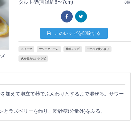
タルト型(直径約6〜7cm)
8個
このレシピを印刷する
スイーツ
サワークリーム
簡単レシピ
一パック使いきり
ーズ
火を使わないレシピ
汁を加えて泡立て器でふんわりとするまで混ぜる。サワー
ンとラズベリーを飾り、粉砂糖(分量外)をふる。