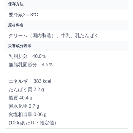
保存方法
要冷蔵3～8℃
原材料名
クリーム（国内製造）、牛乳、乳たんぱく
栄養成分表示
乳脂肪分 40.0％
無脂乳固形分 4.5％
エネルギー 383 kcal
たんぱく質 2.2 g
脂質 40.4 g
炭水化物 2.7 g
食塩相当量 0.06 g
(100gあたり・推定値）