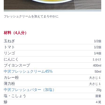
フレッシュクリームを加えてまろやかに
材料（4人分）
玉ねぎ
1/2個
トマト
1/2個
リンゴ
1/4個
にんにく
１かけ
ブイヨンスープ
400ml
中沢フレッシュクリーム45%
50ml
カレー粉
大さじ１
薄力粉
大さじ１
中沢フレッシュバター（加塩）
20g
塩・こしょう
適量
鰺
４尾