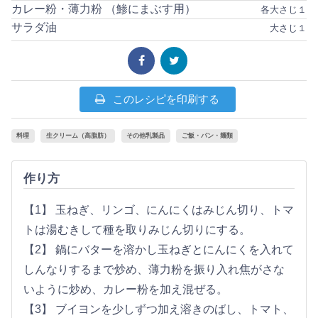
カレー粉・薄力粉 （鯵にまぶす用）
各大さじ１
サラダ油
大さじ１
このレシピを印刷する
料理
生クリーム（高脂肪）
その他乳製品
ご飯・パン・麺類
作り方
【1】 玉ねぎ、リンゴ、にんにくはみじん切り、トマ
トは湯むきして種を取りみじん切りにする。
【2】 鍋にバターを溶かし玉ねぎとにんにくを入れて
しんなりするまで炒め、薄力粉を振り入れ焦がさな
いように炒め、カレー粉を加え混ぜる。
【3】 ブイヨンを少しずつ加え溶きのばし、トマト、