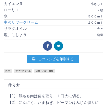
カイエンヌ
小さじ１
ローリエ
２枚
水
５００ｍｌ
中沢サワークリーム
２００ｍｌ
サラダオイル
少々
塩、こしょう
適量
このレシピを印刷する
料理
サワークリーム
ご飯・パン・麺類
作り方
【1】 鶏もも肉は皮を取り、１口大に切る。
【2】 にんにく、たまねぎ、ピーマンはみじん切りに