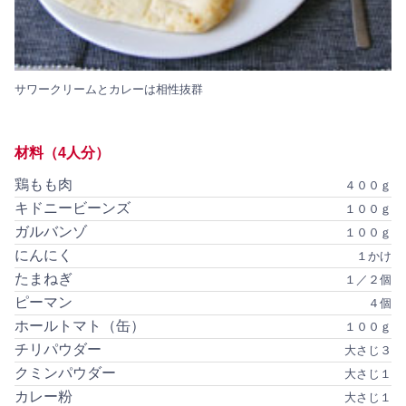
サワークリームとカレーは相性抜群
材料（4人分）
鶏もも肉
４００ｇ
キドニービーンズ
１００ｇ
ガルバンゾ
１００ｇ
にんにく
１かけ
たまねぎ
１／２個
ピーマン
４個
ホールトマト（缶）
１００ｇ
チリパウダー
大さじ３
クミンパウダー
大さじ１
カレー粉
大さじ１