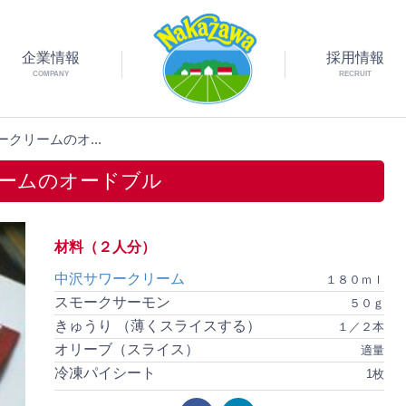
企業情報
採用情報
COMPANY
RECRUIT
クリームのオ...
ームのオードブル
材料（２人分）
中沢サワークリーム
１８０ｍｌ
スモークサーモン
５０ｇ
きゅうり （薄くスライスする）
１／２本
オリーブ（スライス）
適量
冷凍パイシート
1枚