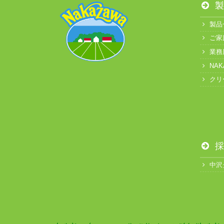
製
製品
ご家
業務
NA
クリ
採
中沢