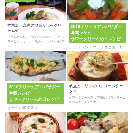
本格派 鶏肉の簡単サワークリ
2016クリームアンバサダー
ーム煮
考案レシピ
いつもの鶏肉がビストロの味に！とっても
サワークリームの日レシピ
簡単なのにおいしくてびっくりのレシピで
す。
ナヴァラン・プランタニエール
～中沢サワークリーム添え～
ラム肉と春野菜をトマトスープで煮込んだ
フランス料理です。野菜の甘さが溶け込ん
だスープに、中沢サワークリームを添える
ことでコクがプラスされます。柔らかなラ
ム肉に絡めてお楽しみください。ラム肉を
豚肩ロースに代用してもおいしく召し上が
帆立とエリンギのクリームグラ
れます。
2016クリームアンバサダー
タン
考案レシピ
ホワイトソース無しで簡単に！生クリーム
サワークリームの日レシピ
で作るグラタンです。
さわらの菜種焼き
魚偏に春、と書いて鰆（さわら）。菜の花
に見立てた炒り卵を添えて、食卓から春を
感じませんか？炒り卵の隠し味にサワーク
リームを加えて、春らしい風味とふんわり
とした食感をお楽しみください。