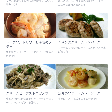
リームを添えると味に深みが増して大人も
あっさりとした白身魚の味をサワークリー
やみつきに
ムの酸味が引き締めます
ハーブソルトサワーと海老のソ
チキンのクリームハンバーグ
テー
クリームをつなぎに使ってふんわりと仕上
げました
魚介類とサワークリームのおいしい組み合
わせです
クリームビーフストロガノフ
魚介のソテー・カレーソース
牛肉ときのこの味が効いたクリーミーなソ
手軽にできて見栄えのする一品です
ース、パンやピラフを添えて