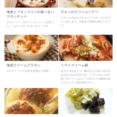
海老とブロッコリーの食べるパ
チキンのクリームソテー
スタシチュー
クリームのまろやかさとマスタードがチキ
ンに合います。お好みで野菜を添えてどう
カロリー１／３カットフレッシュを使っ
ぞ。
た、ヘルシーなパスタシチューです。
海老クリームグラタン
トマトクリーム鍋
ホワイトソースを作る手間なく簡単！
あさりやはまぐり、帆立なども良い出汁が
出るのでおすすめです。トマトのさっぱり
感、生クリームのリッチなコクや風味が魚
介のエキスと相性抜群です！