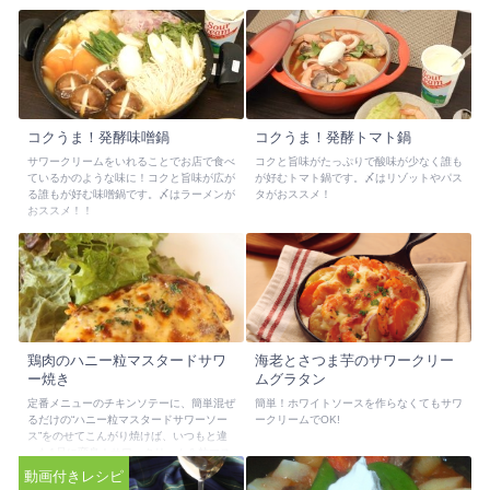
コクうま！発酵味噌鍋
コクうま！発酵トマト鍋
サワークリームをいれることでお店で食べ
コクと旨味がたっぷりで酸味が少なく誰も
ているかのような味に！コクと旨味が広が
が好むトマト鍋です。〆はリゾットやパス
る誰もが好む味噌鍋です。〆はラーメンが
タがおススメ！
おススメ！！
鶏肉のハニー粒マスタードサワ
海老とさつま芋のサワークリー
ー焼き
ムグラタン
定番メニューのチキンソテーに、簡単混ぜ
簡単！ホワイトソースを作らなくてもサワ
るだけの“ハニー粒マスタードサワーソー
ークリームでOK!
ス”をのせてこんがり焼けば、いつもと違
った1品に変身！サワークリーム＆粒マス
タードのマイルドな酸味と、はちみつの甘
動画付きレシピ
さが絶妙です。