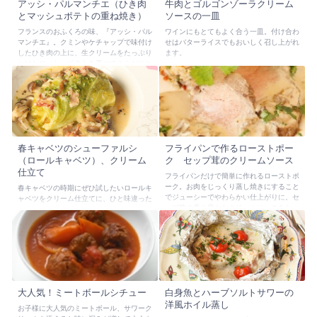
アッシ・パルマンチエ（ひき肉
牛肉とゴルゴンゾーラクリーム
とマッシュポテトの重ね焼き）
ソースの一皿
フランスのおふくろの味、『アッシ・パル
ワインにもとてもよく合う一皿。付け合わ
マンチエ』。クミンやケチャップで味付け
せはバターライスでもおいしく召し上がれ
したひき肉の上に、生クリームをたっぷり
ます。
かけたマッシュポテトを乗せてこんがりと
焼き上げます。クリーミーなマッシュポテ
トとひき肉が絡まってたまらない美味しさ
です。
春キャベツのシューファルシ
フライパンで作るローストポー
（ロールキャベツ）、クリーム
ク セップ茸のクリームソース
仕立て
フライパンだけで簡単に作れるローストポ
ーク。お肉をじっくり蒸し焼きにすること
春キャベツの時期にぜひ試したいロールキ
でジューシーでやわらかい仕上がりに。セ
ャベツをクリーム仕立てに、ひと味違った
ップ茸の香り豊かなクリームソースをたっ
おいしさが楽しめます
ぷりかけて、贅沢な味わいをお楽しみ下さ
い。
大人気！ミートボールシチュー
白身魚とハーブソルトサワーの
洋風ホイル蒸し
お子様に大人気のミートボール、サワーク