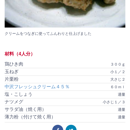
クリームをつなぎに使ってふんわりと仕上げました
材料（4人分）
鶏ひき肉
３００ｇ
玉ねぎ
小１／２
片栗粉
大さじ２
中沢フレッシュクリーム４５％
６０ｍｌ
塩・こしょう
適量
ナツメグ
小さじ１／３
サラダ油（焼く用）
適量
薄力粉（付けて焼く用）
適量