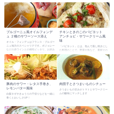
ブルゴーニュ風オイルフォンデ
チキンときのこのパピヨット
ュ ２種のサワーソース添え
アンチョビ・サワークリーム風
味
オイル・フォンデュはフランス・ブルゴー
ニュ地方のスペシャリテです。ボジョレー
「パピヨット」とは、包んで蒸し焼きにし
などの赤ワインとの相性ピッタリ。お好み
た料理のことで、野菜や魚など、素材その
で魚介（海老やホタテ等）や野菜（パプリ
ものの味を楽しむことができます。今回は
カや下ゆでしたじゃがいも等）を加えても
鶏肉の他にきのこをたっぷり入れて、ヘル
美味しいです。
シーに仕上げました。アンチョビとサワー
クリームが味を引き締める大事なポイン
ト！
豚肉のサワー・レタス手巻き、
肉団子とさつまいものシチュー
レモンバター風味
さつまいもの甘みがトマトとサワークリー
ムの酸味にマッチします
白髪ネギやきゅうりの千切りなどを一緒に
巻くとおいしさUP！