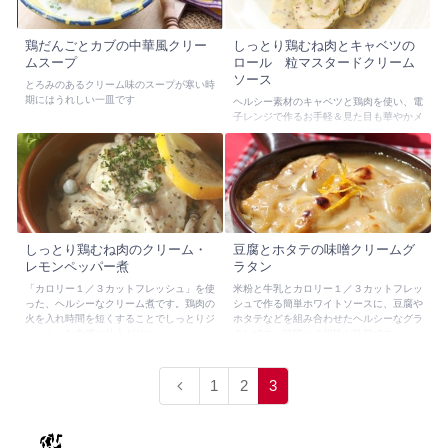
鶏だんごとカブの中華風クリー
しっとり鶏むね肉とキャベツの
ムスープ
ロール 粒マスタードクリーム
ソース
とろみのあるクリーム味のスープが寒い時
期にはうれしい一皿です
ヘルシー素材のキャベツと鶏肉を使い、電
子レンジで作るお手軽＆見た目も華やかメ
ニューです。
しっとり鶏むね肉のクリーム・
豆腐とホタテの味噌クリームグ
レモンペッパー煮
ラタン
「カロリー１／３カットフレッシュ」を使
米粉と牛乳とカロリー１／３カットフレッ
った、ヘルシーなクリーム煮です。鶏肉の
シュで作る簡単ホワイトソースに、豆腐や
火を入れ時間を短くすることでしっとりジ
ホタテなどを組み合わせたヘルシーなグラ
ューシーな食感に仕上がりに。
タンです。味噌との相性が抜群です。
1
2
3