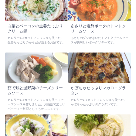
白菜とベーコンの生姜たっぷり
あさりと塩麹ポークのトマトク
クリーム鍋
リームソース
カロリー1/3カットフレッシュを使った、
あさりのダシがきいたトマトクリームソー
生姜たっぷりのからだが温まるお鍋です。
スが美味しいポークソテーです。
茹で鶏と温野菜のチーズクリー
かぼちゃたっぷりマカロニグラ
ムソース
タン
カロリー1/3カットフレッシュを使ってチ
カロリー1/3カットフレッシュを使った、
ーズソースを作りました。お洒落で楽しい
かぼちゃたっぷりのグラタンです。
パーティー料理としてもオススメです。