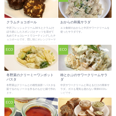
クラムチョコボール
おからの和風サラダ
中沢フレッシュクリーム36％とクラム(そ
エコ食材のおからと中沢サワークリームを
ぼろ状にしたスポンジ)とナッツを混ぜて
使ったサラダです。
丸めてチョコレートでコーティングしたチ
ョコボールです。隠し味にオレンジマーマ
レードが入っています。バレンタインのプ
レゼントにもおすすめです。
ECO
ECO
冬野菜のクリーミーワンポット
柿とかぶのサワークリームサラ
パスタ
ダ
冬野菜はクリームとの相性抜群！パスタを
中沢サワークリームと和えるだけの簡単サ
茹でるのもソースを作るのもひと鍋で作れ
ラダ。ガスも電気も使わない簡単ECOレ
ます。
シピです。
ECO