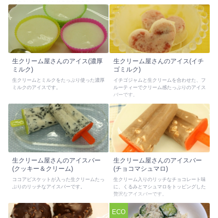
りのよいクリームとサクサクのクラッカー
は相性抜群でいくらでも食べたくなるおい
しさです。
生クリーム屋さんのアイス(濃厚
生クリーム屋さんのアイス(イチ
ミルク)
ゴミルク)
生クリームとミルクをたっぷり使った濃厚
イチゴジャムと生クリームを合わせた、フ
ミルクのアイスです。
ルーティーでクリーム感たっぷりのアイス
バーです。
生クリーム屋さんのアイスバー
生クリーム屋さんのアイスバー
(クッキー＆クリーム)
(チョコマシュマロ)
ココアビスケットが入った生クリームたっ
生クリーム入りのリッチなチョコレート味
ぷりのリッチなアイスバーです。
に、くるみとマシュマロをトッピングした
贅沢なアイスバーです。
ECO