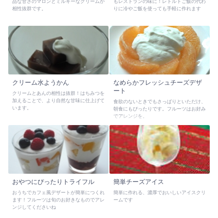
品な甘さのマロンとミルキーなクリームが
もレストランの味に！レトルトご飯の代わ
相性抜群です。
りに冷やご飯を使っても手軽に作れます
クリーム水ようかん
なめらかフレッシュチーズデザ
ート
クリームとあんの相性は抜群！はちみつを
加えることで、より自然な甘味に仕上げて
食欲のないときでもさっぱりといただけ、
います。
朝食にもぴったりです。フルーツはお好み
でアレンジを。
おやつにぴったりトライフル
簡単チーズアイス
おうちでカフェ風デザートが簡単につくれ
簡単に作れる、濃厚でおいしいアイスクリ
ます！フルーツは旬のお好きなものでアレ
ームです
ンジしてくださいね