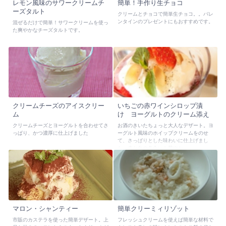
レモン風味のサワークリームチ
簡単！手作り生チョコ
ーズタルト
クリームとチョコで簡単生チョコ。。バレ
ンタインのプレゼントにもおすすめです。
混ぜるだけで簡単！サワークリームを使っ
た爽やかなチーズタルトです。
クリームチーズのアイスクリー
いちごの赤ワインシロップ漬
ム
け ヨーグルトのクリーム添え
クリームチーズとヨーグルトを合わせてさ
お酒のきいたちょっと大人なデザート。ヨ
っぱり、かつ濃厚に仕上げました
ーグルト風味のホイップクリームをのせ
て、さっぱりとした味わいに仕上げまし
た。赤と白の色合いも華やか。
マロン・シャンティー
簡単クリーミィリゾット
市販のカステラを使った簡単デザート。上
フレッシュクリームを使えば簡単な材料で