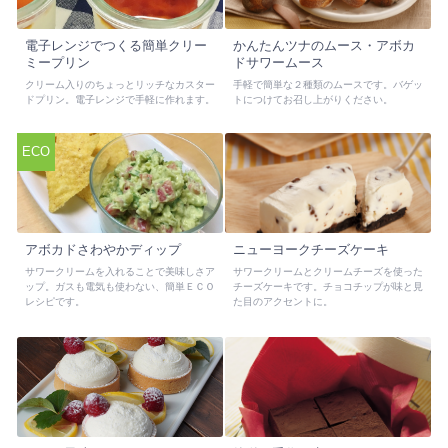
電子レンジでつくる簡単クリー
かんたんツナのムース・アボカ
ミープリン
ドサワームース
クリーム入りのちょっとリッチなカスター
手軽で簡単な２種類のムースです。バゲッ
ドプリン。電子レンジで手軽に作れます。
トにつけてお召し上がりください。
ECO
アボカドさわやかディップ
ニューヨークチーズケーキ
サワークリームを入れることで美味しさア
サワークリームとクリームチーズを使った
ップ。ガスも電気も使わない、簡単ＥＣＯ
チーズケーキです。チョコチップが味と見
レシピです。
た目のアクセントに。