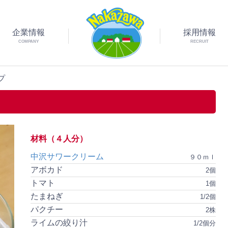
企業情報
採用情報
COMPANY
RECRUIT
プ
材料（４人分）
中沢サワークリーム
９０ｍｌ
アボカド
2個
トマト
1個
たまねぎ
1/2個
パクチー
2株
ライムの絞り汁
1/2個分