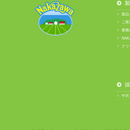
製
製品
ご家
業務
NA
クリ
採
中沢