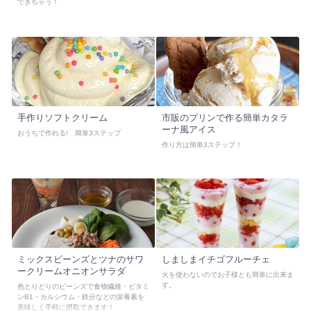
できちゃう！
手作りソフトクリーム
市販のプリンで作る簡単カタラ
ーナ風アイス
おうちで作れる! 簡単3ステップ
作り方は簡単3ステップ！
ミックスビーンズとツナのサワ
しましまイチゴフルーチェ
ークリームオニオンサラダ
火を使わないのでお子様とも簡単に出来ま
す。
色とりどりのビーンズで食物繊維・ビタミ
ンB1・カルシウム・鉄分などの栄養素を
美味しく手軽に摂取できます！