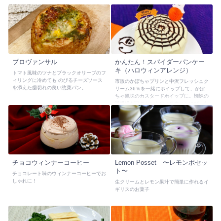
プロヴァンサル
かんたん！スパイダーパンケー
キ（ハロウィンアレンジ）
トマト風味のツナとブラックオリーブのフ
ィリングに冷めても のびるチーズソース
市販のかぼちゃプリンと中沢フレッシュク
を添えた歯切れの良い惣菜パン。
リーム36％を一緒にホイップして、かぼ
ちゃ風味のカスタードホイップに。蜘蛛の
巣模様がアクセントのハロウィンにぴった
りの簡単スイーツです。
チョコウィンナーコーヒー
Lemon Posset 〜レモンポセッ
ト〜
チョコレート味のウィンナーコーヒーでお
しゃれに！
生クリームとレモン果汁で簡単に作れるイ
ギリスのお菓子