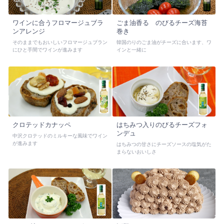
ワインに合うフロマージュブラ
ごま油香る のびるチーズ海苔
ンアレンジ
巻き
そのままでもおいしいフロマージュブラン
韓国のりのごま油がチーズに合います、ワ
にひと手間でワインが進みます
インと一緒に
クロテッドカナッペ
はちみつ入りのびるチーズフォ
ンデュ
中沢クロテッドのミルキーな風味でワイン
が進みます
はちみつの甘さにチーズソースの塩気がた
まらないおいしさ