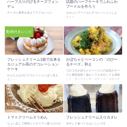
ハーブ入りのびるチーズフォン
話題のハーフケーキでふわふわ
デュ
プードルを作ろう
チーズに香草を加えてアクセントに
かわいいプードルにデコレーションしよ
う！！
動画付きレシピ
フレッシュクリーム1箱で出来る
かぼちゃとベーコンの「のびー
カジュアル苺のデコレーション
るチーズ」和え
ケーキ
ゴロゴロかぼちゃとベーコンの塩気がチー
ズと相性抜群！温かくても冷やしても美味
かんたんなのにデコレーションぽく見え
しく、サンドイッチ・カナッペ・コロッケ
る！！
の具などにも使えます
トマトクリームそうめん
フレッシュクリーム入りカヌレ
ちょい足しで簡単にイタリアン風つけ汁が
冷やして食べてもおいしいです