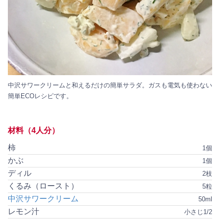
中沢サワークリームと和えるだけの簡単サラダ。ガスも電気も使わない
簡単ECOレシピです。
材料（4人分）
柿
1個
かぶ
1個
ディル
2枝
くるみ（ロースト）
5粒
中沢サワークリーム
50ml
レモン汁
小さじ1/2