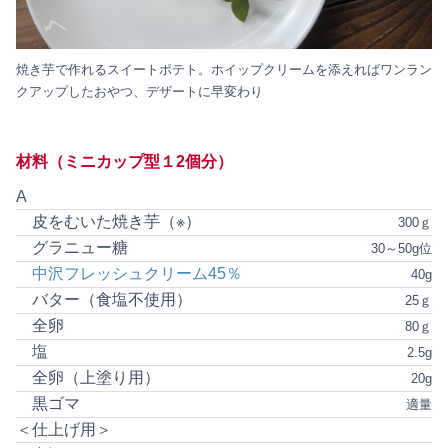
焼き芋で作れるスイートポテト。ホイップクリームを添えればワンラン
クアップしたおやつ、デザートに早変わり
材料（ミニカップ型１2個分）
A
皮をむいた焼き芋（※）
300ｇ
グラニュー糖
30～50g位
中沢フレッシュクリーム45％
40g
バター（食塩不使用）
25ｇ
全卵
80ｇ
塩
2.5g
全卵（上塗り用）
20g
黒ゴマ
適量
＜仕上げ用＞