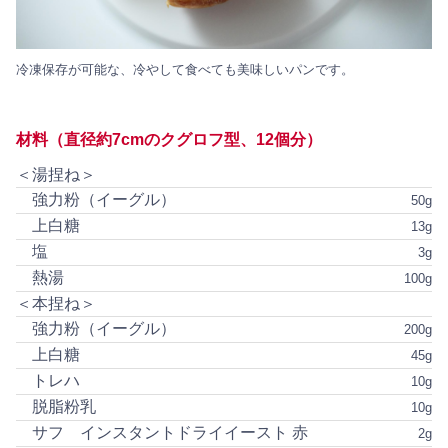
冷凍保存が可能な、冷やして食べても美味しいパンです。
材料（直径約7cmのクグロフ型、12個分）
＜湯捏ね＞
強力粉（イーグル）
50g
上白糖
13g
塩
3g
熱湯
100g
＜本捏ね＞
強力粉（イーグル）
200g
上白糖
45g
トレハ
10g
脱脂粉乳
10g
サフ インスタントドライイースト 赤
2g