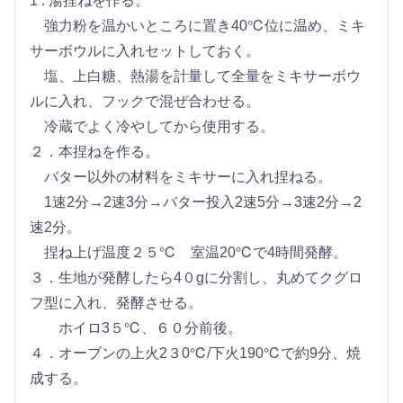
1 . 湯捏ねを作る。
強力粉を温かいところに置き40℃位に温め、ミキ
サーボウルに入れセットしておく。
塩、上白糖、熱湯を計量して全量をミキサーボウ
ルに入れ、フックで混ぜ合わせる。
冷蔵でよく冷やしてから使用する。
２．本捏ねを作る。
バター以外の材料をミキサーに入れ捏ねる。
1速2分→2速3分→バター投入2速5分→3速2分→2
速2分。
捏ね上げ温度２５℃ 室温20℃で4時間発酵。
３．生地が発酵したら4０gに分割し、丸めてクグロ
フ型に入れ、発酵させる。
ホイロ3５℃、６０分前後。
４．オーブンの上火2３0℃/下火190℃で約9分、焼
成する。