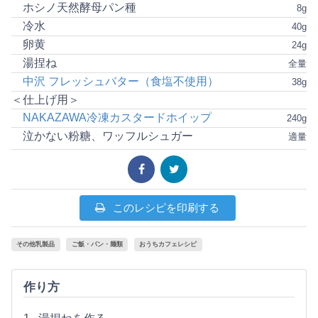
ホシノ天然酵母パン種
8g
冷水
40g
卵黄
24g
湯捏ね
全量
中沢 フレッシュバター（食塩不使用）
38g
＜仕上げ用＞
NAKAZAWA冷凍カスタードホイップ
240g
泣かない粉糖、ワッフルシュガー
適量
このレシピを印刷する
その他乳製品
ご飯・パン・麺類
おうちカフェレシピ
作り方