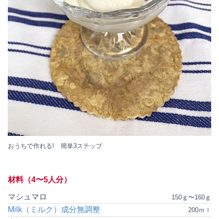
おうちで作れる! 簡単3ステップ
材料（4〜5人分）
マシュマロ
150ｇ〜160ｇ
Milk（ミルク）成分無調整
200ｍｌ