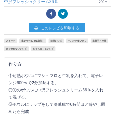
中沢フレッシュクリーム36％
200ｍｌ
このレシピを印刷する
スイーツ
生クリーム（低脂肪）
簡単レシピ
一パック使いきり
生菓子・冷菓
火を使わないレシピ
おうちカフェレシピ
作り方
①耐熱ボウルにマシュマロと牛乳を入れて、電子レ
ンジ600ｗで2分加熱する。
②①のボウルに中沢フレッシュクリーム36％を入れ
て混ぜる。
③ボウルにラップをして冷凍庫で6時間ほど冷やし固
めたら完成！