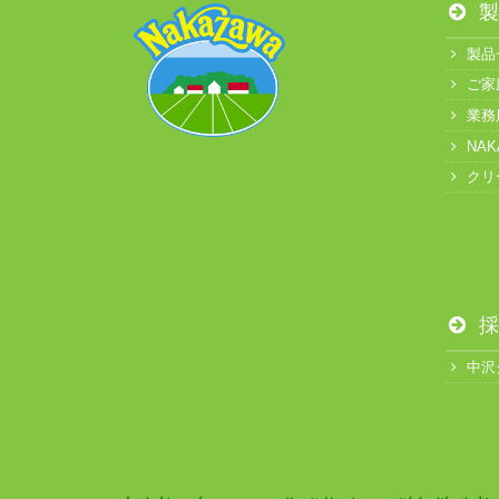
製
製品
ご家
業務
NA
クリ
採
中沢