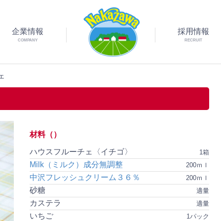
企業情報
採用情報
COMPANY
RECRUIT
ェ
材料（）
ハウスフルーチェ〈イチゴ〉
1箱
Milk（ミルク）成分無調整
200ｍｌ
中沢フレッシュクリーム３６％
200ｍｌ
砂糖
適量
カステラ
適量
いちご
1パック