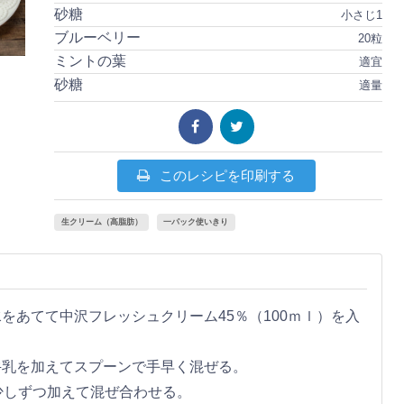
砂糖
小さじ1
ブルーベリー
20粒
ミントの葉
適宜
砂糖
適量
このレシピを印刷する
生クリーム（高脂肪）
一パック使いきり
をあてて中沢フレッシュクリーム45％（100ｍｌ）を入
牛乳を加えてスプーンで手早く混ぜる。
少しずつ加えて混ぜ合わせる。