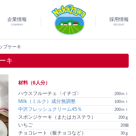
企業情報
採用情報
COMPANY
RECRUIT
ップケーキ
ーキ
材料（6人分）
ハウスフルーチェ〈イチゴ〉
200ｍｌ
Milk（ミルク）成分無調整
100ｍｌ
中沢フレッシュクリーム45％
200ｍｌ
スポンジケーキ（またはカステラ）
200ｇ
いちご
20個
チョコレート（板チョコなど）
30ｇ