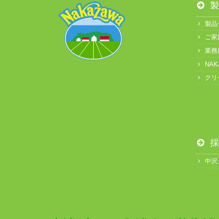
製
製品
ご家
業務
NA
クリ
採
中沢