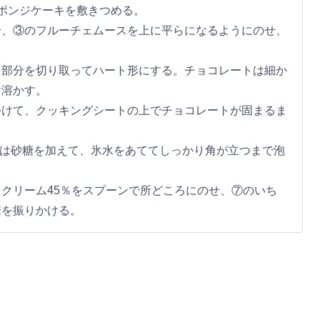
ポンジケーキを敷きつめる。
せ、③のフルーチェムースを上に平らになるようにのせ、
た部分を切り取ってハート形にする。チョコレートは細か
け溶かす。
つけて、クッキングシートの上でチョコレートが固まるま
ｌ）は砂糖を加えて、氷水をあててしっかり角が立つまで泡
クリーム45％をスプーンで所どころにのせ、⑦のいち
糖を振りかける。