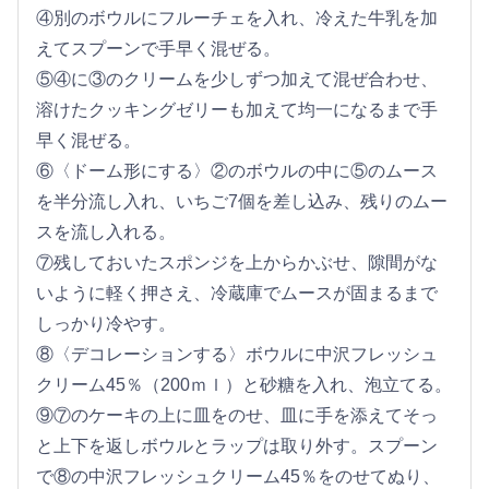
④別のボウルにフルーチェを入れ、冷えた牛乳を加
えてスプーンで手早く混ぜる。
⑤④に③のクリームを少しずつ加えて混ぜ合わせ、
溶けたクッキングゼリーも加えて均一になるまで手
早く混ぜる。
⑥〈ドーム形にする〉②のボウルの中に⑤のムース
を半分流し入れ、いちご7個を差し込み、残りのムー
スを流し入れる。
⑦残しておいたスポンジを上からかぶせ、隙間がな
いように軽く押さえ、冷蔵庫でムースが固まるまで
しっかり冷やす。
⑧〈デコレーションする〉ボウルに中沢フレッシュ
クリーム45％（200ｍｌ）と砂糖を入れ、泡立てる。
⑨⑦のケーキの上に皿をのせ、皿に手を添えてそっ
と上下を返しボウルとラップは取り外す。スプーン
で⑧の中沢フレッシュクリーム45％をのせてぬり、