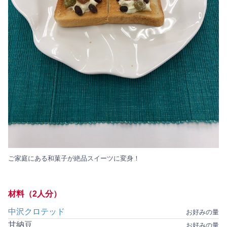
ご家庭にある和菓子が絶品スイーツに変身！
材料（2人分）
中沢クロテッド
お好みの量
甘納豆
お好みの量