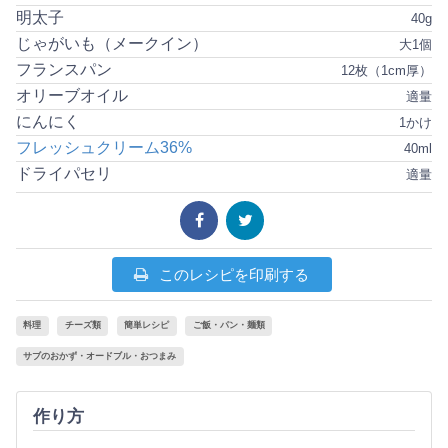
明太子
40g
じゃがいも（メークイン）
大1個
フランスパン
12枚（1cm厚）
オリーブオイル
適量
にんにく
1かけ
フレッシュクリーム36%
40ml
ドライパセリ
適量
このレシピを印刷する
料理
チーズ類
簡単レシピ
ご飯・パン・麺類
サブのおかず・オードブル・おつまみ
作り方