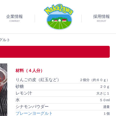
企業情報
採用情報
COMPANY
RECRUIT
グルト
材料（４人分）
りんごの皮（紅玉など）
２個分（約６０ｇ）
砂糖
２０ｇ
レモン汁
大さじ１
水
５０ml
シナモンパウダー
適量
プレーンヨーグルト
１個