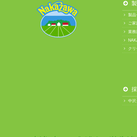
製
製品
ご家
業務
NA
クリ
採
中沢