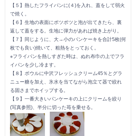
【５】熱したフライパンに(４)を入れ、蓋をして弱火
で焼く。
【６】生地の表面にポツポツと泡が出てきたら、裏
返して蓋をする。生地に弾力があれば焼き上がり。
【７】同じように、大→小のパンケーキを合計5枚(何
枚でも良い)焼いて、粗熱をとっておく。
※フライパンを熱しすぎた時は、ぬれ布巾の上でフラ
イパンを少し冷ます。
【８】ボウルに中沢フレッシュクリーム45％とグラ
ニュー糖を加え、氷水を当てながら泡立て器で絞れ
る固さまでホイップする。
【９】一番大きいパンケーキの上にクリームを絞り
(写真参照)、半分に切った苺を乗せる。