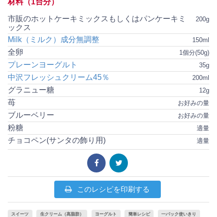
材料（1台分）
市販のホットケーキミックスもしくはパンケーキミ
200g
ックス
Milk（ミルク）成分無調整
150ml
全卵
1個分(50g)
プレーンヨーグルト
35g
中沢フレッシュクリーム45％
200ml
グラニュー糖
12g
苺
お好みの量
ブルーベリー
お好みの量
粉糖
適量
チョコペン(サンタの飾り用)
適量
このレシピを印刷する
スイーツ
生クリーム（高脂肪）
ヨーグルト
簡単レシピ
一パック使いきり