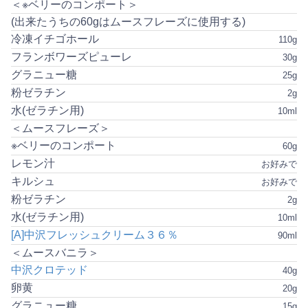
＜※ベリーのコンポート＞
(出来たうちの60gはムースフレーズに使用する)
冷凍イチゴホール
110g
フランボワーズピューレ
30g
グラニュー糖
25g
粉ゼラチン
2g
水(ゼラチン用)
10ml
＜ムースフレーズ＞
※ベリーのコンポート
60g
レモン汁
お好みで
キルシュ
お好みで
粉ゼラチン
2g
水(ゼラチン用)
10ml
[A]中沢フレッシュクリーム３６％
90ml
＜ムースバニラ＞
中沢クロテッド
40g
卵黄
20g
グラニュー糖
15g