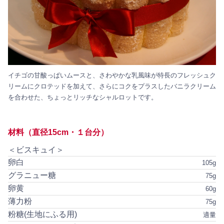
イチゴの甘酸っぱいムースと、さわやかな乳風味が特長のフレッシュク
リームにクロテッドを加えて、さらにコクをプラスしたバニラクリーム
を合わせた、ちょっとリッチなシャルロットです。
材料（直径15cm・１台分）
＜ビスキュイ＞
卵白
105g
グラニュー糖
75g
卵黄
60g
薄力粉
75g
粉糖(生地にふる用)
適量