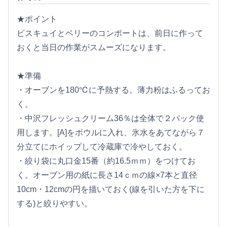
★ポイント
ビスキュイとベリーのコンポートは、前日に作って
おくと当日の作業がスムーズになります。
★準備
・オーブンを180℃に予熱する。薄力粉はふるってお
く。
・中沢フレッシュクリーム36％は全体で２パック使
用します。[A]をボウルに入れ、氷水をあてながら７
分立てにホイップして冷蔵庫で冷やしておく。
・絞り袋に丸口金15番（約16.5ｍｍ）をつけてお
く。オーブン用の紙に長さ14ｃｍの線×7本と直径
10cm・12cmの円を描いておく(線を引いた方を下に
する)と絞りやすい。