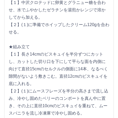
【１】中沢クロテッドに卵黄とグラニュー糖を合わ
せ、水でふやかしたゼラチンを湯煎かレンジで溶か
してから加える。
【２】(１)に準備でホイップしたクリーム120gを合わ
せる。
★組み立て
【１】長さ14cmのビスキュイを半分ずつにカット
し、カットした切り口を下にして平らな面を内側に
向けて直径15cmのセルクルの側面に14本、なるべく
隙間がないよう敷きこむ。直径12cmのビスキュイを
底に入れる。
【２】(１)にムースフレーズを半分の高さまで流し込
み、冷やし固めたベリーのコンポートを真ん中に置
き、その上に直径10cmのビスキュイを重ねて、ムー
スバニラを流し冷凍庫で冷やし固める。