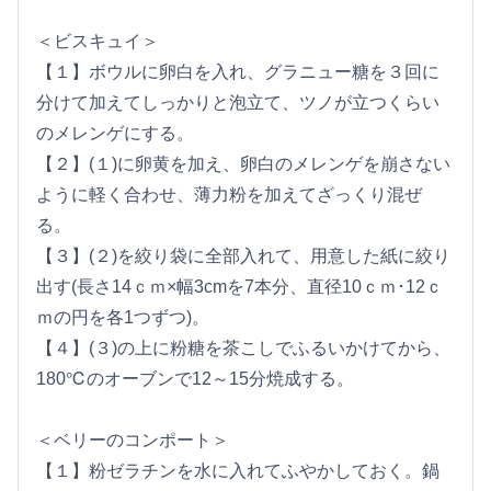
＜ビスキュイ＞
【１】ボウルに卵白を入れ、グラニュー糖を３回に
分けて加えてしっかりと泡立て、ツノが立つくらい
のメレンゲにする。
【２】(１)に卵黄を加え、卵白のメレンゲを崩さない
ように軽く合わせ、薄力粉を加えてざっくり混ぜ
る。
【３】(２)を絞り袋に全部入れて、用意した紙に絞り
出す(長さ14ｃｍ×幅3cmを7本分、直径10ｃｍ･12ｃ
ｍの円を各1つずつ)。
【４】(３)の上に粉糖を茶こしでふるいかけてから、
180℃のオーブンで12～15分焼成する。
＜ベリーのコンポート＞
【１】粉ゼラチンを水に入れてふやかしておく。鍋