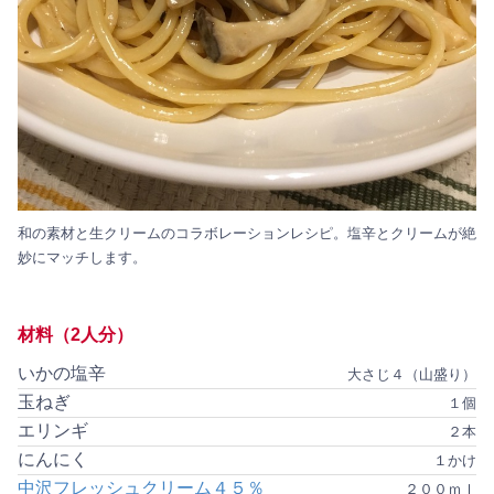
和の素材と生クリームのコラボレーションレシピ。塩辛とクリームが絶
妙にマッチします。
材料（2人分）
いかの塩辛
大さじ４（山盛り）
玉ねぎ
１個
エリンギ
２本
にんにく
１かけ
中沢フレッシュクリーム４５％
２００ｍｌ