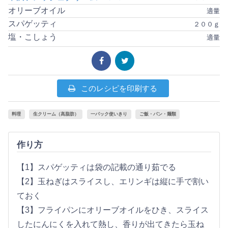
オリーブオイル
適量
スパゲッティ
２００ｇ
塩・こしょう
適量
このレシピを印刷する
料理
生クリーム（高脂肪）
一パック使いきり
ご飯・パン・麺類
作り方
【1】スパゲッティは袋の記載の通り茹でる
【2】玉ねぎはスライスし、エリンギは縦に手で割い
ておく
【3】フライパンにオリーブオイルをひき、スライス
したにんにくを入れて熱し、香りが出てきたら玉ね