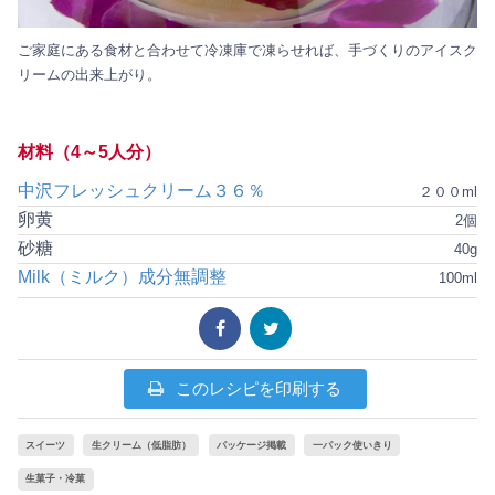
ご家庭にある食材と合わせて冷凍庫で凍らせれば、手づくりのアイスク
リームの出来上がり。
材料（4～5人分）
中沢フレッシュクリーム３６％
２００ml
卵黄
2個
砂糖
40g
Milk（ミルク）成分無調整
100ml
このレシピを印刷する
スイーツ
生クリーム（低脂肪）
パッケージ掲載
一パック使いきり
生菓子・冷菓