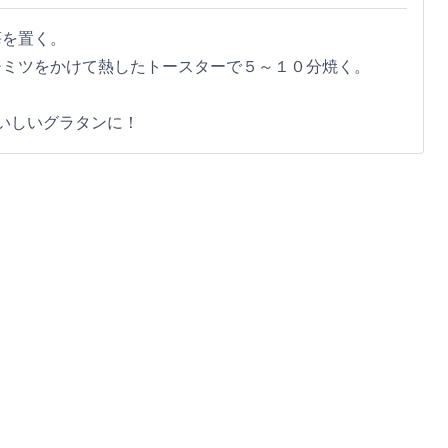
苺を置く。
チミツをかけて熱したトースターで５～１０分焼く。
いしいグラタンに！