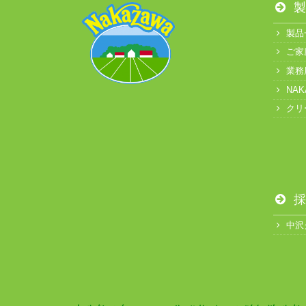
製
製品
ご家
業務
NA
クリ
採
中沢