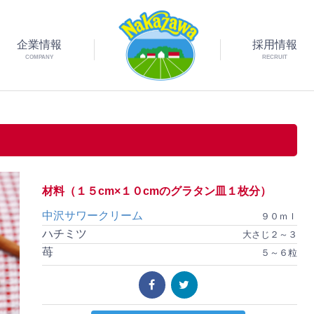
企業情報
採用情報
COMPANY
RECRUIT
材料（１５cm×１０cmのグラタン皿１枚分）
中沢サワークリーム
９０ｍｌ
ハチミツ
大さじ２～３
苺
５～６粒