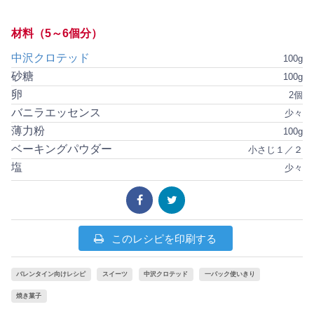
材料（5～6個分）
中沢クロテッド
100g
砂糖
100g
卵
2個
バニラエッセンス
少々
薄力粉
100g
ベーキングパウダー
小さじ１／２
塩
少々
このレシピを印刷する
バレンタイン向けレシピ
スイーツ
中沢クロテッド
一パック使いきり
焼き菓子