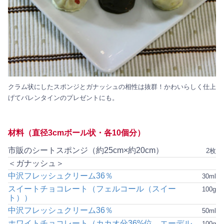
クラム状にしたスポンジとガナッシュの相性は抜群！かわいらしく仕上
げてバレンタインのプレゼントにも。
材料（直径3cmボール状・各10個分）
市販のシートスポンジ（約25cm×約20cm）
2枚
＜ガナッシュ＞
中沢フレッシュクリーム36％
30ml
スイートチョコレート（フェルコール（スイー
100g
ト））
中沢フレッシュクリーム36％
50ml
ホワイトチョコレート（カカオ分36%位、エーデル
100g