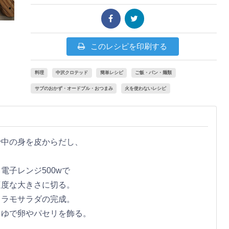
このレシピを印刷する
料理
中沢クロテッド
簡単レシピ
ご飯・パン・麺類
サブのおかず・オードブル・おつまみ
火を使わないレシピ
で中の身を皮からだし、
子レンジ500wで
適度な大きさに切る。
タラモサラダの完成。
、ゆで卵やパセリを飾る。