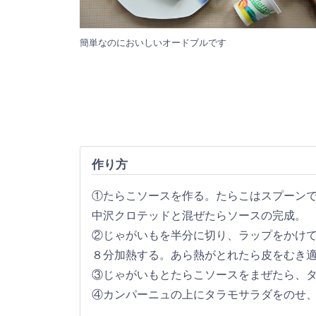
簡単なのにおいしいオードブルです
作り方
①たらこソースを作る。たらこはスプーン
中沢クロテッドと混ぜたらソースの完成。
②じゃがいもを半分に切り、ラップをかけて電
８分加熱する。あら熱がとれたら皮をむき
③じゃがいもとたらこソースをまぜたら、
④カンパーニュの上にタラモサラダをのせ