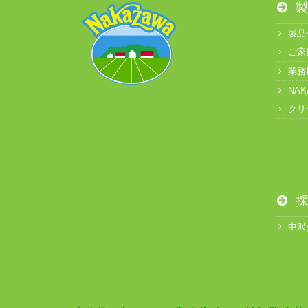
製
製品
ご家
業務
NA
クリ
採
中沢