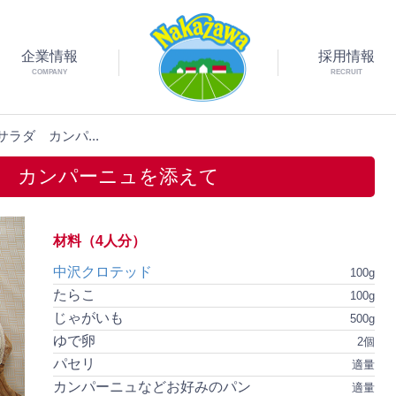
企業情報
採用情報
COMPANY
RECRUIT
ラダ カンパ...
 カンパーニュを添えて
材料（4人分）
中沢クロテッド
100g
たらこ
100g
じゃがいも
500g
ゆで卵
2個
パセリ
適量
カンパーニュなどお好みのパン
適量